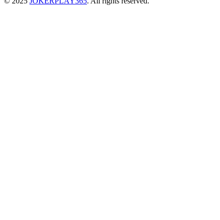
© 2025
JOKERPLAY365
. All rights reserved.