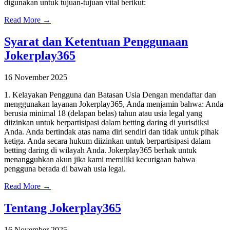
digunakan untuk tujuan-tujuan vital berikut:
Read More →
Syarat dan Ketentuan Penggunaan
Jokerplay365
16 November 2025
1. Kelayakan Pengguna dan Batasan Usia Dengan mendaftar dan
menggunakan layanan Jokerplay365, Anda menjamin bahwa: Anda
berusia minimal 18 (delapan belas) tahun atau usia legal yang
diizinkan untuk berpartisipasi dalam betting daring di yurisdiksi
Anda. Anda bertindak atas nama diri sendiri dan tidak untuk pihak
ketiga. Anda secara hukum diizinkan untuk berpartisipasi dalam
betting daring di wilayah Anda. Jokerplay365 berhak untuk
menangguhkan akun jika kami memiliki kecurigaan bahwa
pengguna berada di bawah usia legal.
Read More →
Tentang Jokerplay365
16 November 2025