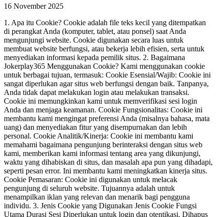
16 November 2025
1. Apa itu Cookie? Cookie adalah file teks kecil yang ditempatkan
di perangkat Anda (komputer, tablet, atau ponsel) saat Anda
mengunjungi website. Cookie digunakan secara luas untuk
membuat website berfungsi, atau bekerja lebih efisien, serta untuk
menyediakan informasi kepada pemilik situs. 2. Bagaimana
Jokerplay365 Menggunakan Cookie? Kami menggunakan cookie
untuk berbagai tujuan, termasuk: Cookie Esensial/Wajib: Cookie ini
sangat diperlukan agar situs web berfungsi dengan baik. Tanpanya,
Anda tidak dapat melakukan login atau melakukan transaksi.
Cookie ini memungkinkan kami untuk memverifikasi sesi login
Anda dan menjaga keamanan. Cookie Fungsionalitas: Cookie ini
membantu kami mengingat preferensi Anda (misalnya bahasa, mata
uang) dan menyediakan fitur yang disempurnakan dan lebih
personal. Cookie Analitik/Kinerja: Cookie ini membantu kami
memahami bagaimana pengunjung berinteraksi dengan situs web
kami, memberikan kami informasi tentang area yang dikunjungi,
waktu yang dihabiskan di situs, dan masalah apa pun yang dihadapi,
seperti pesan error. Ini membantu kami meningkatkan kinerja situs.
Cookie Pemasaran: Cookie ini digunakan untuk melacak
pengunjung di seluruh website. Tujuannya adalah untuk
menampilkan iklan yang relevan dan menarik bagi pengguna
individu. 3. Jenis Cookie yang Digunakan Jenis Cookie Fungsi
Utama Durasi Sesi Diperlukan untuk login dan otentikasi. Dihapus