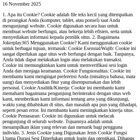
16 November 2025
1. Apa itu Cookie? Cookie adalah file teks kecil yang ditempatkan
di perangkat Anda (komputer, tablet, atau ponsel) saat Anda
mengunjungi website. Cookie digunakan secara luas untuk
membuat website berfungsi, atau bekerja lebih efisien, serta untuk
menyediakan informasi kepada pemilik situs. 2. Bagaimana
Jokerplay365 Menggunakan Cookie? Kami menggunakan cookie
untuk berbagai tujuan, termasuk: Cookie Esensial/Wajib: Cookie ini
sangat diperlukan agar situs web berfungsi dengan baik. Tanpanya,
Anda tidak dapat melakukan login atau melakukan transaksi.
Cookie ini memungkinkan kami untuk memverifikasi sesi login
Anda dan menjaga keamanan. Cookie Fungsionalitas: Cookie ini
membantu kami mengingat preferensi Anda (misalnya bahasa, mata
uang) dan menyediakan fitur yang disempurnakan dan lebih
personal. Cookie Analitik/Kinerja: Cookie ini membantu kami
memahami bagaimana pengunjung berinteraksi dengan situs web
kami, memberikan kami informasi tentang area yang dikunjungi,
waktu yang dihabiskan di situs, dan masalah apa pun yang dihadapi,
seperti pesan error. Ini membantu kami meningkatkan kinerja situs.
Cookie Pemasaran: Cookie ini digunakan untuk melacak
pengunjung di seluruh website. Tujuannya adalah untuk
menampilkan iklan yang relevan dan menarik bagi pengguna
individu. 3. Jenis Cookie yang Digunakan Jenis Cookie Fungsi
Utama Durasi Sesi Diperlukan untuk login dan otentikasi. Dihapus