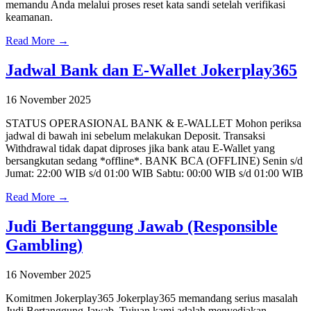
memandu Anda melalui proses reset kata sandi setelah verifikasi
keamanan.
Read More →
Jadwal Bank dan E-Wallet Jokerplay365
16 November 2025
STATUS OPERASIONAL BANK & E-WALLET Mohon periksa
jadwal di bawah ini sebelum melakukan Deposit. Transaksi
Withdrawal tidak dapat diproses jika bank atau E-Wallet yang
bersangkutan sedang *offline*. BANK BCA (OFFLINE) Senin s/d
Jumat: 22:00 WIB s/d 01:00 WIB Sabtu: 00:00 WIB s/d 01:00 WIB
Read More →
Judi Bertanggung Jawab (Responsible
Gambling)
16 November 2025
Komitmen Jokerplay365 Jokerplay365 memandang serius masalah
Judi Bertanggung Jawab. Tujuan kami adalah menyediakan