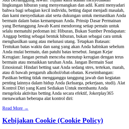
lingkungan hiburan yang menyenangkan dan adil. Kami menyadari
bahwa bagi sebagian kecil individu, betting dapat menjadi masalah,
dan kami menyediakan alat serta dukungan untuk memastikan Anda
bermain dalam batas kemampuan Anda. Prinsip Dasar Permainan
yang Bertanggung Jawab Kami mendorong setiap pemain untuk
selalu mematuhi pedoman ini: Hiburan, Bukan Sumber Pendapatan:
Anggap betting sebagai bentuk hiburan, bukan sebagai cara untuk
menghasilkan uang atau melunasi utang. Tetapkan Batasan:
Tentukan batas waktu dan uang yang akan Anda habiskan sebelum
Anda mulai bermain, dan patuhi batas tersebut. Jangan Kejar
Kerugian: Jangan pernah mencoba menutup kerugian dengan terus
bermain atau menaikkan taruhan Anda. Jangan Bermain Saat
Emosional: Hindari betting saat Anda sedang stres, tertekan, marah,
atau di bawah pengaruh alkohol/obat-obatan. Keseimbangan:
Pastikan betting tidak mengganggu tanggung jawab dan kegiatan
penting lainnya dalam hidup Anda (keluarga, pekerjaan, studi). Alat
Kontrol Diri yang Kami Sediakan Untuk membantu Anda
mengelola aktivitas betting Anda secara efektif, Jokerplay365
menawarkan beberapa alat kontrol diri:
Read More →
Kebijakan Cookie (Cookie Policy)