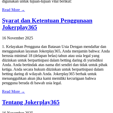
digunakan untuk tujuan-tujuan vital berikut:
Read More →
Syarat dan Ketentuan Penggunaan
Jokerplay365
16 November 2025
1. Kelayakan Pengguna dan Batasan Usia Dengan mendaftar dan
menggunakan layanan Jokerplay365, Anda menjamin bahwa: Anda
berusia minimal 18 (delapan belas) tahun atau usia legal yang
diizinkan untuk berpartisipasi dalam betting daring di yurisdiksi
Anda. Anda bertindak atas nama diri sendiri dan tidak untuk pihak
ketiga. Anda secara hukum diizinkan untuk berpartisipasi dalam
betting daring di wilayah Anda. Jokerplay365 berhak untuk
menangguhkan akun jika kami memiliki kecurigaan bahwa
pengguna berada di bawah usia legal.
Read More →
Tentang Jokerplay365
16 November 2025