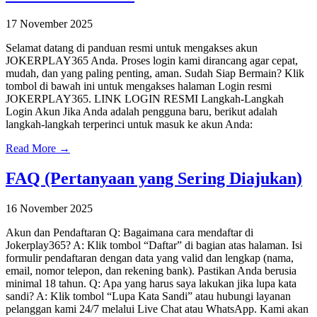
17 November 2025
Selamat datang di panduan resmi untuk mengakses akun
JOKERPLAY365 Anda. Proses login kami dirancang agar cepat,
mudah, dan yang paling penting, aman. Sudah Siap Bermain? Klik
tombol di bawah ini untuk mengakses halaman Login resmi
JOKERPLAY365. LINK LOGIN RESMI Langkah-Langkah
Login Akun Jika Anda adalah pengguna baru, berikut adalah
langkah-langkah terperinci untuk masuk ke akun Anda:
Read More →
FAQ (Pertanyaan yang Sering Diajukan)
16 November 2025
Akun dan Pendaftaran Q: Bagaimana cara mendaftar di
Jokerplay365? A: Klik tombol “Daftar” di bagian atas halaman. Isi
formulir pendaftaran dengan data yang valid dan lengkap (nama,
email, nomor telepon, dan rekening bank). Pastikan Anda berusia
minimal 18 tahun. Q: Apa yang harus saya lakukan jika lupa kata
sandi? A: Klik tombol “Lupa Kata Sandi” atau hubungi layanan
pelanggan kami 24/7 melalui Live Chat atau WhatsApp. Kami akan