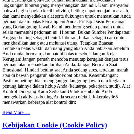
lingkungan hiburan yang menyenangkan dan adil. Kami menyadari
bahwa bagi sebagian kecil individu, betting dapat menjadi masalah,
dan kami menyediakan alat serta dukungan untuk memastikan Anda
bermain dalam batas kemampuan Anda. Prinsip Dasar Permainan
yang Bertanggung Jawab Kami mendorong setiap pemain untuk
selalu mematuhi pedoman ini: Hiburan, Bukan Sumber Pendapatan:
Anggap betting sebagai bentuk hiburan, bukan sebagai cara untuk
menghasilkan uang atau melunasi utang. Tetapkan Batasan:
Tentukan batas waktu dan uang yang akan Anda habiskan sebelum
Anda mulai bermain, dan patuhi batas tersebut. Jangan Kejar
Kerugian: Jangan pernah mencoba menutup kerugian dengan terus
bermain atau menaikkan taruhan Anda. Jangan Bermain Saat
Emosional: Hindari betting saat Anda sedang stres, tertekan, marah,
atau di bawah pengaruh alkohol/obat-obatan. Keseimbangan:
Pastikan betting tidak mengganggu tanggung jawab dan kegiatan
penting lainnya dalam hidup Anda (keluarga, pekerjaan, studi). Alat
Kontrol Diri yang Kami Sediakan Untuk membantu Anda
mengelola aktivitas betting Anda secara efektif, Jokerplay365
menawarkan beberapa alat kontrol diri:
Read More →
Kebijakan Cookie (Cookie Policy)