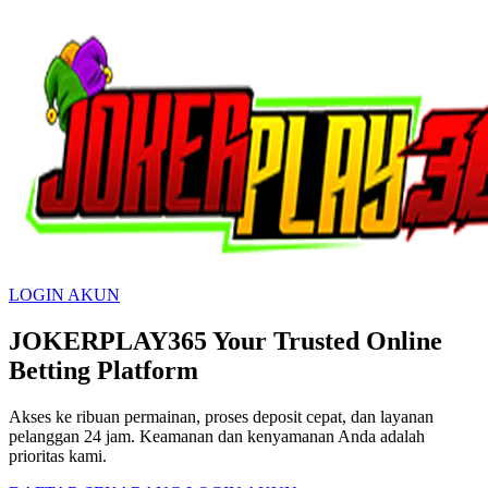
LOGIN AKUN
JOKERPLAY365
Your Trusted Online
Betting Platform
Akses ke ribuan permainan, proses deposit cepat, dan layanan
pelanggan 24 jam. Keamanan dan kenyamanan Anda adalah
prioritas kami.