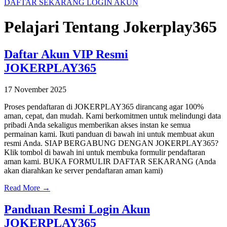
DAFTAR SEKARANG
LOGIN AKUN
Pelajari Tentang Jokerplay365
Daftar Akun VIP Resmi
JOKERPLAY365
17 November 2025
Proses pendaftaran di JOKERPLAY365 dirancang agar 100%
aman, cepat, dan mudah. Kami berkomitmen untuk melindungi data
pribadi Anda sekaligus memberikan akses instan ke semua
permainan kami. Ikuti panduan di bawah ini untuk membuat akun
resmi Anda. SIAP BERGABUNG DENGAN JOKERPLAY365?
Klik tombol di bawah ini untuk membuka formulir pendaftaran
aman kami. BUKA FORMULIR DAFTAR SEKARANG (Anda
akan diarahkan ke server pendaftaran aman kami)
Read More →
Panduan Resmi Login Akun
JOKERPLAY365