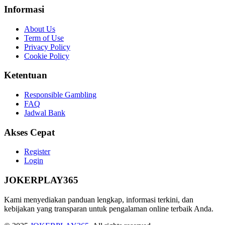
Informasi
About Us
Term of Use
Privacy Policy
Cookie Policy
Ketentuan
Responsible Gambling
FAQ
Jadwal Bank
Akses Cepat
Register
Login
JOKERPLAY365
Kami menyediakan panduan lengkap, informasi terkini, dan
kebijakan yang transparan untuk pengalaman online terbaik Anda.