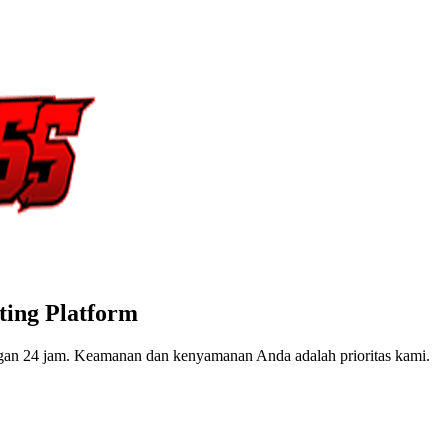
ting Platform
nggan 24 jam. Keamanan dan kenyamanan Anda adalah prioritas kami.