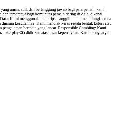
yang aman, adil, dan bertanggung jawab bagi para pemain kami.
 dan terpercaya bagi komunitas pemain daring di Asia, dikenal
n Data: Kami menggunakan enkripsi canggih untuk melindungi semua
n dijamin keadilannya. Kami menolak keras segala bentuk kolusi atau
an pengalaman bermain yang lancar. Responsible Gambling: Kami
 Jokerplay365 didirikan atas dasar kepercayaan. Kami menghargai