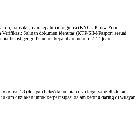
akun, transaksi, dan kepatuhan regulasi (KYC - Know Your
a Verifikasi: Salinan dokumen identitas (KTP/SIM/Paspor) sesuai
n data lokasi geografis untuk kepatuhan hukum. 2. Tujuan
nimal 18 (delapan belas) tahun atau usia legal yang diizinkan
a hukum diizinkan untuk berpartisipasi dalam betting daring di wilayah