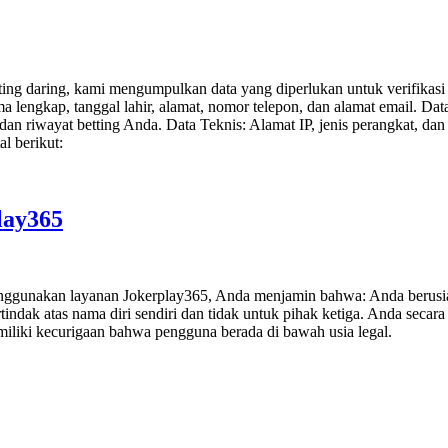
ng daring, kami mengumpulkan data yang diperlukan untuk verifikasi 
a lengkap, tanggal lahir, alamat, nomor telepon, dan alamat email. Dat
 dan riwayat betting Anda. Data Teknis: Alamat IP, jenis perangkat, da
l berikut:
lay365
gunakan layanan Jokerplay365, Anda menjamin bahwa: Anda berusia mi
rtindak atas nama diri sendiri dan tidak untuk pihak ketiga. Anda secar
liki kecurigaan bahwa pengguna berada di bawah usia legal.