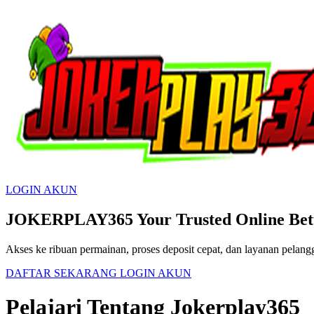
LOGIN AKUN
JOKERPLAY365
Your Trusted Online Bet
Akses ke ribuan permainan, proses deposit cepat, dan layanan pela
DAFTAR SEKARANG
LOGIN AKUN
Pelajari Tentang Jokerplay365