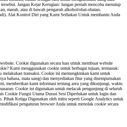
s tersebut. Jangan Kejar Kerugian: Jangan pernah mencoba menutup
kan, marah, atau di bawah pengaruh alkohol/obat-obatan.
studi). Alat Kontrol Diri yang Kami Sediakan Untuk membantu Anda
i website. Cookie digunakan secara luas untuk membuat website
Cookie? Kami menggunakan cookie untuk berbagai tujuan, termasuk:
tau melakukan transaksi. Cookie ini memungkinkan kami untuk
lnya bahasa, mata uang) dan menyediakan fitur yang disempurnakan
mi, memberikan kami informasi tentang area yang dikunjungi, waktu
Pemasaran: Cookie ini digunakan untuk melacak pengunjung di seluruh
nis Cookie Fungsi Utama Durasi Sesi Diperlukan untuk login dan
. Pihak Ketiga Digunakan oleh mitra seperti Google Analytics untuk
modifikasi pengaturan browser Anda untuk menolak cookie secara