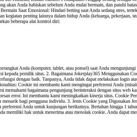
ang akan Anda habiskan sebelum Anda mulai bermain, dan patuhi bata
ermain Saat Emosional: Hindari betting saat Anda sedang stres, terte
n kegiatan penting lainnya dalam hidup Anda (keluarga, pekerjaan, 
kan beberapa alat kontrol diri:
i perangkat Anda (komputer, tablet, atau ponsel) saat Anda mengunjung
ormasi kepada pemilik situs. 2. Bagaimana Jokerplay365 Menggunakan 
 berfungsi dengan baik. Tanpanya, Anda tidak dapat melakukan login a
onalitas: Cookie ini membantu kami mengingat preferensi Anda (misa
kami memahami bagaimana pengunjung berinteraksi dengan situs web ka
i pesan error. Ini membantu kami meningkatkan kinerja situs. Cookie 
n menarik bagi pengguna individu. 3. Jenis Cookie yang Digunakan Je
 preferensi Anda untuk kunjungan berikutnya. Bertahan hingga 1 tahun
da memiliki hak untuk menerima atau menolak cookie. Anda dapat me