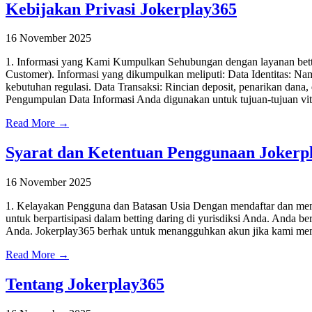
Kebijakan Privasi Jokerplay365
16 November 2025
1. Informasi yang Kami Kumpulkan Sehubungan dengan layanan betti
Customer). Informasi yang dikumpulkan meliputi: Data Identitas: Nam
kebutuhan regulasi. Data Transaksi: Rincian deposit, penarikan dana,
Pengumpulan Data Informasi Anda digunakan untuk tujuan-tujuan vita
Read More →
Syarat dan Ketentuan Penggunaan Jokerp
16 November 2025
1. Kelayakan Pengguna dan Batasan Usia Dengan mendaftar dan meng
untuk berpartisipasi dalam betting daring di yurisdiksi Anda. Anda be
Anda. Jokerplay365 berhak untuk menangguhkan akun jika kami memi
Read More →
Tentang Jokerplay365